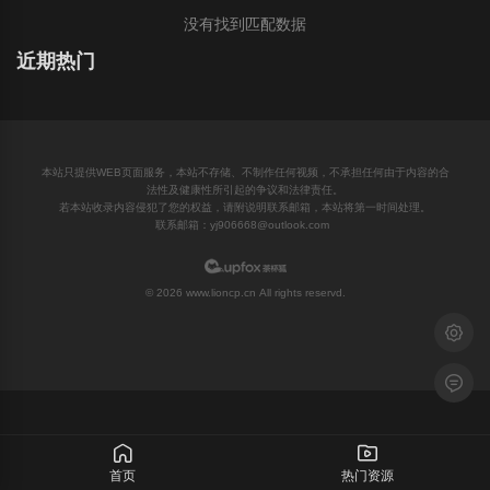
没有找到匹配数据
近期热门
本站只提供WEB页面服务，本站不存储、不制作任何视频，不承担任何由于内容的合
法性及健康性所引起的争议和法律责任。
若本站收录内容侵犯了您的权益，请附说明联系邮箱，本站将第一时间处理。
联系邮箱：yj906668@outlook.com
© 2026 www.lioncp.cn All rights reservd.
浅色模
留言反
首页
热门资源