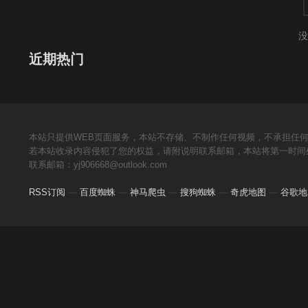
没
近期热门
本站只提供WEB页面服务，本站不存储、不制作任何视频，不承担任
若本站收录内容侵犯了您的权益，请附说明联系邮箱，本站将第一时间
联系邮箱：yj906668@outlook.com
RSS订阅
—
百度蜘蛛
—
神马爬虫
—
搜狗蜘蛛
—
奇虎地图
—
谷歌地