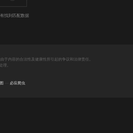
有找到匹配数据
何由于内容的合法性及健康性所引起的争议和法律责任。
处理。
图
—
必应爬虫