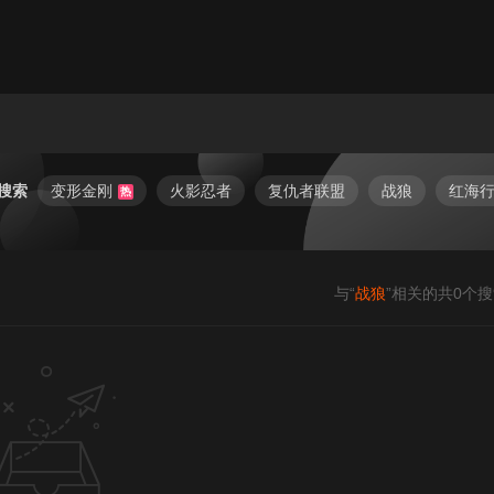
搜索
变形金刚
火影忍者
复仇者联盟
战狼
红海
热
与“
战狼
”相关的共
0
个搜